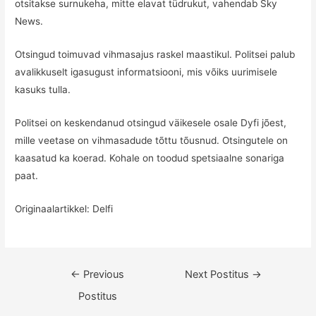
otsitakse surnukeha, mitte elavat tüdrukut, vahendab Sky
News.
Otsingud toimuvad vihmasajus raskel maastikul. Politsei palub
avalikkuselt igasugust informatsiooni, mis võiks uurimisele
kasuks tulla.
Politsei on keskendanud otsingud väikesele osale Dyfi jõest,
mille veetase on vihmasadude tõttu tõusnud. Otsingutele on
kaasatud ka koerad. Kohale on toodud spetsiaalne sonariga
paat.
Originaalartikkel:
Delfi
Navigeerimine
←
Previous
Next Postitus
→
Postitus