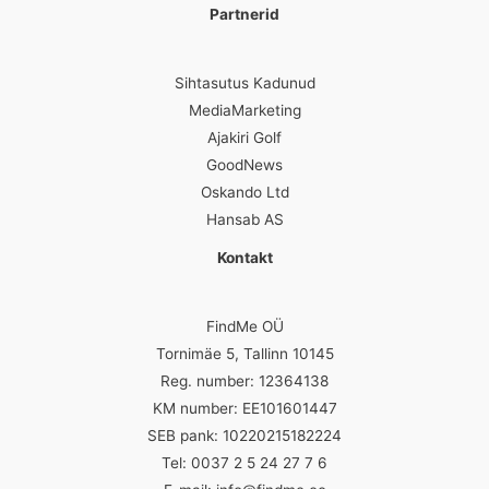
Partnerid
Sihtasutus Kadunud
MediaMarketing
Ajakiri Golf
GoodNews
Oskando Ltd
Hansab AS
Kontakt
FindMe OÜ
Tornimäe 5, Tallinn 10145
Reg. number: 12364138
KM number: EE101601447
SEB pank: 10220215182224
Tel: 0037 2 5 24 27 7 6