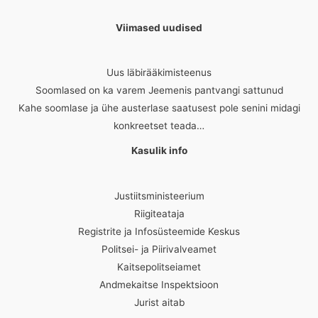
Viimased uudised
Uus läbirääkimisteenus
Soomlased on ka varem Jeemenis pantvangi sattunud
Kahe soomlase ja ühe austerlase saatusest pole senini midagi
konkreetset teada…
Kasulik info
Justiitsministeerium
Riigiteataja
Registrite ja Infosüsteemide Keskus
Politsei- ja Piirivalveamet
Kaitsepolitseiamet
Andmekaitse Inspektsioon
Jurist aitab