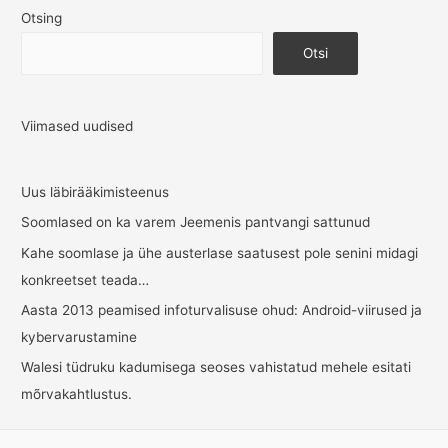
Otsing
Otsi
Viimased uudised
Uus läbirääkimisteenus
Soomlased on ka varem Jeemenis pantvangi sattunud
Kahe soomlase ja ühe austerlase saatusest pole senini midagi
konkreetset teada…
Aasta 2013 peamised infoturvalisuse ohud: Android-viirused ja
kybervarustamine
Walesi tüdruku kadumisega seoses vahistatud mehele esitati
mõrvakahtlustus.