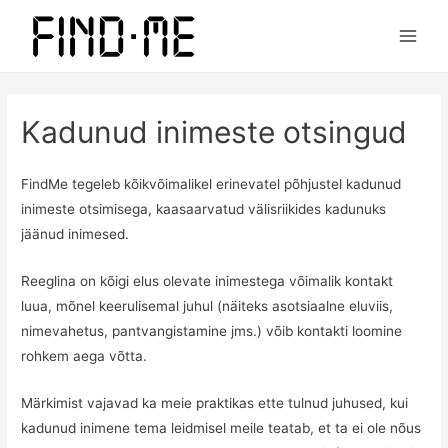
Main
Men
Kadunud inimeste otsingud
FindMe tegeleb kõikvõimalikel erinevatel põhjustel kadunud
inimeste otsimisega, kaasaarvatud välisriikides kadunuks
jäänud inimesed.
Reeglina on kõigi elus olevate inimestega võimalik kontakt
luua, mõnel keerulisemal juhul (näiteks asotsiaalne eluviis,
nimevahetus, pantvangistamine jms.) võib kontakti loomine
rohkem aega võtta.
Märkimist vajavad ka meie praktikas ette tulnud juhused, kui
kadunud inimene tema leidmisel meile teatab, et ta ei ole nõus