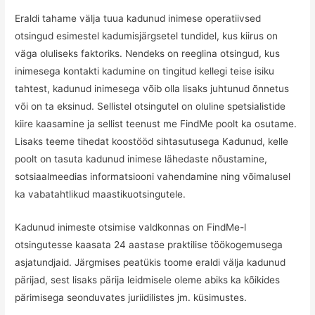
Eraldi tahame välja tuua kadunud inimese operatiivsed
otsingud esimestel kadumisjärgsetel tundidel, kus kiirus on
väga oluliseks faktoriks. Nendeks on reeglina otsingud, kus
inimesega kontakti kadumine on tingitud kellegi teise isiku
tahtest, kadunud inimesega võib olla lisaks juhtunud õnnetus
või on ta eksinud. Sellistel otsingutel on oluline spetsialistide
kiire kaasamine ja sellist teenust me FindMe poolt ka osutame.
Lisaks teeme tihedat koostööd sihtasutusega Kadunud, kelle
poolt on tasuta kadunud inimese lähedaste nõustamine,
sotsiaalmeedias informatsiooni vahendamine ning võimalusel
ka vabatahtlikud maastikuotsingutele.
Kadunud inimeste otsimise valdkonnas on FindMe-l
otsingutesse kaasata 24 aastase praktilise töökogemusega
asjatundjaid. Järgmises peatükis toome eraldi välja kadunud
pärijad, sest lisaks pärija leidmisele oleme abiks ka kõikides
pärimisega seonduvates juriidilistes jm. küsimustes.