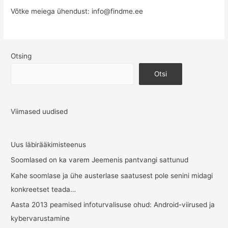
Võtke meiega ühendust:
info@findme.ee
Otsing
Otsi
Viimased uudised
Uus läbirääkimisteenus
Soomlased on ka varem Jeemenis pantvangi sattunud
Kahe soomlase ja ühe austerlase saatusest pole senini midagi
konkreetset teada…
Aasta 2013 peamised infoturvalisuse ohud: Android-viirused ja
kybervarustamine