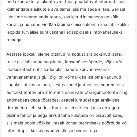
enda kontakte, asukohta vm. teda puudutavat informatsiooni
kolmandatele isikutele avaldama, siis me seda ei tee. Sellisel
juhul me saame anda teada, kas leitud inimesega on kõik
korras ja püüame FindMe läbirääkimisosakonna kaasabil kokku
leppida turvalise suhtluskanali edaspidiseks infovahetuseks
temaga.
Aastate jooksul oleme otsinud nii kodust ärajooksnud laste,
teise riiki lahkunud sugulaste, lapsepõlvesõprade, sõjas või
looduskatastroofis kadunuks jäänute kui vana-vana-
vanavanemate jälgi. Kõigil on võimalik ka ise oma kadunud
sugulasi otsima asuda, sest paljudel juhtudel on suurem osa
eeltööst tehtav ära internetis erinevate otsingumootorite ning
andmebaasidega töötades, osadel juhtudel aga arhiivides
dokumente lehitsedes. Kui kiirus ei ole teie jaoks otsingutel
oluline faktor ja aega arvuti taha kulutada on piisavalt käes,
siis meie poole võib ka lihtsalt konsulteerimiseks pöörduda või
alles etapis, kus algavad vestlused inimestega.