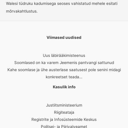
Walesi tüdruku kadumisega seoses vahistatud mehele esitati
mõrvakahtlustus.
Viimased uudised
Uus läbirääkimisteenus
Soomlased on ka varem Jeemenis pantvangi sattunud
Kahe soomlase ja ühe austerlase saatusest pole senini midagi
konkreetset teada…
Kasulik info
Justiitsministeerium
Riigiteataja
Registrite ja Infosüsteemide Keskus
Politsei- ja Piirivalveamet