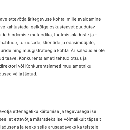
eave ettevõtja äritegevuse kohta, mille avaldamine
 huve kahjustada, eelkõige oskusteavet puudutav
ulude hindamise metoodika, tootmissaladuste ja -
 mahtude, turuosade, klientide ja edasimüüjate,
uuride ning müügistrateegia kohta. Ärisaladus ei ole
tud teave, Konkurentsiameti tehtud otsus ja
adirektori või Konkurentsiameti muu ametniku
dused välja jäetud.
evõtja ettenägeliku käitumise ja tegevusega ise
ee, et ettevõtja määratleks ise võimalikult täpselt
ladusena ja teeks selle arusaadavaks ka teistele