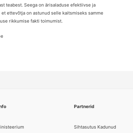
ast teabest. Seega on ärisaladuse efektiivse ja
 et ettevõtja on astunud selle kaitsmiseks samme
use rikkumise fakti toimumist.
ee
nfo
Partnerid
ministeerium
Sihtasutus Kadunud