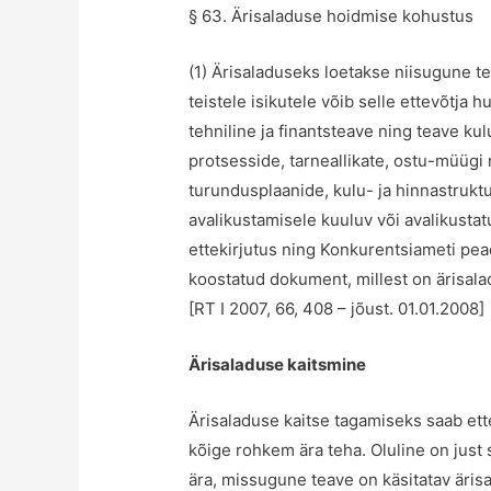
§ 63. Ärisaladuse hoidmise kohustus
(1) Ärisaladuseks loetakse niisugune t
teistele isikutele võib selle ettevõtja
tehniline ja finantsteave ning teave k
protsesside, tarneallikate, ostu-müügi
turundusplaanide, kulu- ja hinnastrukt
avalikustamisele kuuluv või avalikusta
ettekirjutus ning Konkurentsiameti pe
koostatud dokument, millest on ärisala
[
RT I 2007, 66, 408
– jõust. 01.01.2008]
Ärisaladuse kaitsmine
Ärisaladuse kaitse tagamiseks saab ett
kõige rohkem ära teha. Oluline on just s
ära, missugune teave on käsitatav ärisa