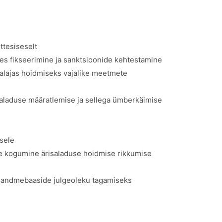
ttesiseselt
tes fikseerimine ja sanktsioonide kehtestamine
alajas hoidmiseks vajalike meetmete
isaladuse määratlemise ja sellega ümberkäimise
sele
ite kogumine ärisaladuse hoidmise rikkumise
 andmebaaside julgeoleku tagamiseks
l