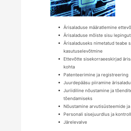
Ärisaladuse määratlemine ettevõ
Ärisaladuse mõiste sisu lepingu
Ärisaladuseks nimetatud teabe s
kasutuselevõtmine
Ettevõtte sisekorraeeskirjad är
kohta
Patenteerimine ja registreering
Juurdepääsu piiramine ärisaladu
Juriidiline nõustamine ja tõend
tõendamiseks
Nõustamine arvutisüsteemide ja
Personali sisejuurdlus ja kontrol
Järelevalve