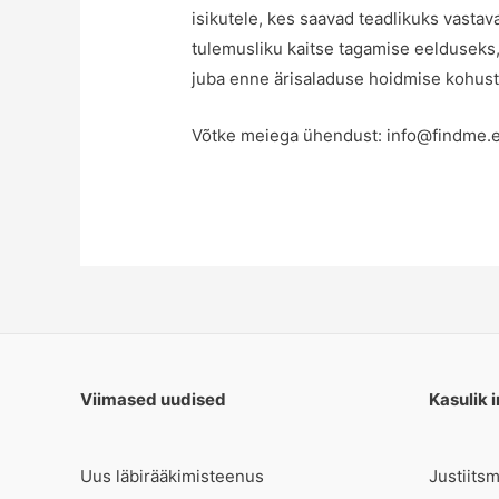
isikutele, kes saavad teadlikuks vastav
tulemusliku kaitse tagamise eelduseks,
juba enne ärisaladuse hoidmise kohust
Võtke meiega ühendust:
info@findme.
Viimased uudised
Kasulik i
Uus läbirääkimisteenus
Justiits