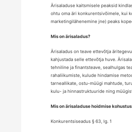
Ärisaladuse kaitsmisele peaksid kindla
ohtu oma äri konkurentsivõimele, kui k
marketingilähenemine jne) peaks kope
Mis on ärisaladus?
Ärisaladus on teave ettevõtja äritegevu
kahjustada selle ettevõtja huve. Ärisa
tehniline ja finantsteave, sealhulgas 
rahaliikumiste, kulude hindamise metoo
tarneallikate, ostu-müügi mahtude, tur
kulu- ja hinnastruktuuride ning müügis
Mis on ärisaladuse hoidmise kohustus
Konkurentsiseadus § 63, lg. 1