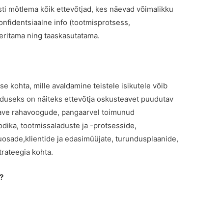
sti mõtlema kõik ettevõtjad, kes näevad võimalikku
onfidentsiaalne info (tootmisprotsess,
eritama ning taaskasutatama.
se kohta, mille avaldamine teistele isikutele võib
laduseks on näiteks ettevõtja oskusteavet puudutav
teave rahavoogude, pangaarvel toimunud
dika, tootmissaladuste ja -protsesside,
uosade,klientide ja edasimüüjate, turundusplaanide,
trateegia kohta.
?