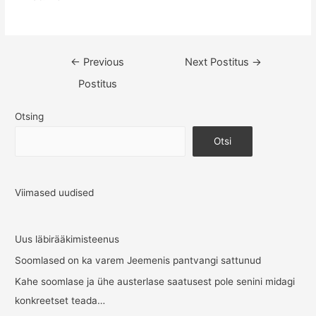
Navigeerimine
←
Previous
Next Postitus
→
Postitus
Otsing
Otsi
Viimased uudised
Uus läbirääkimisteenus
Soomlased on ka varem Jeemenis pantvangi sattunud
Kahe soomlase ja ühe austerlase saatusest pole senini midagi
konkreetset teada…