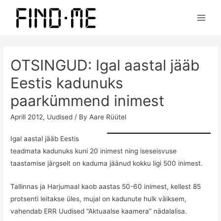
Main
Men
OTSINGUD: Igal aastal jääb
Eestis kadunuks
paarkümmend inimest
Aprill 2012
,
Uudised
/ By
Aare Rüütel
Igal aastal jääb Eestis
teadmata kadunuks kuni 20 inimest ning iseseisvuse
taastamise järgselt on kaduma jäänud kokku ligi 500 inimest.
Tallinnas ja Harjumaal kaob aastas 50-60 inimest, kellest 85
protsenti leitakse üles, mujal on kadunute hulk väiksem,
vahendab
ERR Uudised
“Aktuaalse kaamera” nädalalisa.