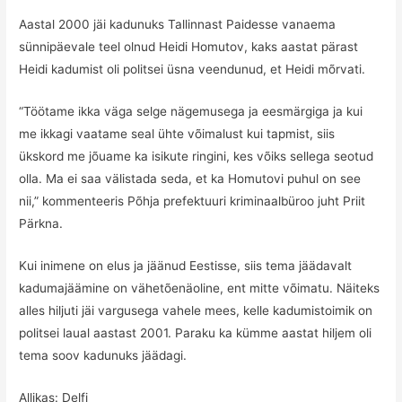
Aastal 2000 jäi kadunuks Tallinnast Paidesse vanaema
sünnipäevale teel olnud Heidi Homutov, kaks aastat pärast
Heidi kadumist oli politsei üsna veendunud, et Heidi mõrvati.
“Töötame ikka väga selge nägemusega ja eesmärgiga ja kui
me ikkagi vaatame seal ühte võimalust kui tapmist, siis
ükskord me jõuame ka isikute ringini, kes võiks sellega seotud
olla. Ma ei saa välistada seda, et ka Homutovi puhul on see
nii,” kommenteeris Põhja prefektuuri kriminaalbüroo juht Priit
Pärkna.
Kui inimene on elus ja jäänud Eestisse, siis tema jäädavalt
kadumajäämine on vähetõenäoline, ent mitte võimatu. Näiteks
alles hiljuti jäi vargusega vahele mees, kelle kadumistoimik on
politsei laual aastast 2001. Paraku ka kümme aastat hiljem oli
tema soov kadunuks jäädagi.
Allikas:
Delfi