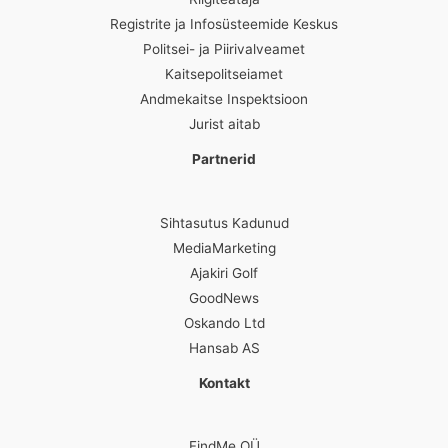
Registrite ja Infosüsteemide Keskus
Politsei- ja Piirivalveamet
Kaitsepolitseiamet
Andmekaitse Inspektsioon
Jurist aitab
Partnerid
Sihtasutus Kadunud
MediaMarketing
Ajakiri Golf
GoodNews
Oskando Ltd
Hansab AS
Kontakt
FindMe OÜ