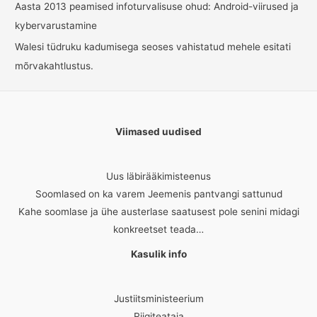
Aasta 2013 peamised infoturvalisuse ohud: Android-viirused ja
kybervarustamine
Walesi tüdruku kadumisega seoses vahistatud mehele esitati
mõrvakahtlustus.
Viimased uudised
Uus läbirääkimisteenus
Soomlased on ka varem Jeemenis pantvangi sattunud
Kahe soomlase ja ühe austerlase saatusest pole senini midagi
konkreetset teada…
Kasulik info
Justiitsministeerium
Riigiteataja