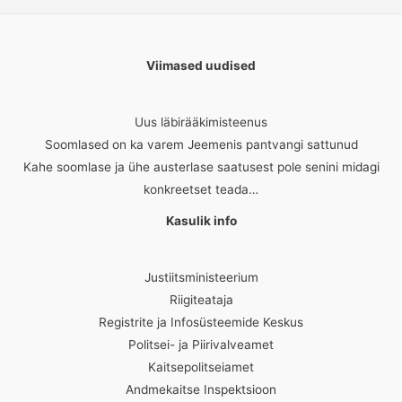
Viimased uudised
Uus läbirääkimisteenus
Soomlased on ka varem Jeemenis pantvangi sattunud
Kahe soomlase ja ühe austerlase saatusest pole senini midagi
konkreetset teada…
Kasulik info
Justiitsministeerium
Riigiteataja
Registrite ja Infosüsteemide Keskus
Politsei- ja Piirivalveamet
Kaitsepolitseiamet
Andmekaitse Inspektsioon