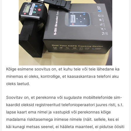
Kõige esimene soovitus on, et kuhu teie või teie lähedane ka
minemas ei oleks, kontrollige, et kaasaskantava telefoni aku
oleks laetud.
Soovitav on, et perekonna või sugulaste mobiiltelefonide sim-
kaardid oleksid registreeritud telefonioperaatori juures risti, s.t.
lapse kaart ema nimel ja vastupidi või perekonnas kõige
madalama riskitasemega inimese nimele (näit. sellele, kes ei
käi kunagi metsas seenel, ei hääleta maanteel, ei pidutse öösiti