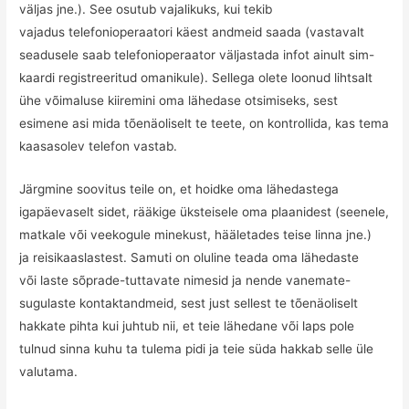
väljas jne.). See osutub vajalikuks, kui tekib
vajadus telefonioperaatori käest andmeid saada (vastavalt
seadusele saab telefonioperaator väljastada infot ainult sim-
kaardi registreeritud omanikule). Sellega olete loonud lihtsalt
ühe võimaluse kiiremini oma lähedase otsimiseks, sest
esimene asi mida tõenäoliselt te teete, on kontrollida, kas tema
kaasasolev telefon vastab.
Järgmine soovitus teile on, et hoidke oma lähedastega
igapäevaselt sidet, rääkige üksteisele oma plaanidest (seenele,
matkale või veekogule minekust, hääletades teise linna jne.)
ja reisikaaslastest. Samuti on oluline teada oma lähedaste
või laste sõprade-tuttavate nimesid ja nende vanemate-
sugulaste kontaktandmeid, sest just sellest te tõenäoliselt
hakkate pihta kui juhtub nii, et teie lähedane või laps pole
tulnud sinna kuhu ta tulema pidi ja teie süda hakkab selle üle
valutama.