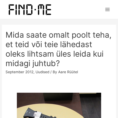
Main
Men
Mida saate omalt poolt teha,
et teid või teie lähedast
oleks lihtsam üles leida kui
midagi juhtub?
September 2012
,
Uudised
/ By
Aare Rüütel