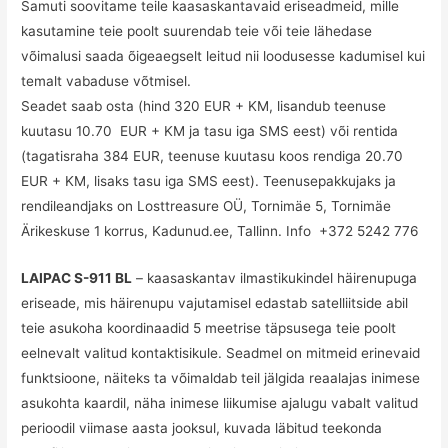
Samuti soovitame teile kaasaskantavaid eriseadmeid, mille
kasutamine teie poolt suurendab teie või teie lähedase
võimalusi saada õigeaegselt leitud nii loodusesse kadumisel kui
temalt vabaduse võtmisel.
Seadet saab osta (hind 320 EUR + KM, lisandub teenuse
kuutasu 10.70 EUR + KM ja tasu iga SMS eest) või rentida
(tagatisraha 384 EUR, teenuse kuutasu koos rendiga 20.70
EUR + KM, lisaks tasu iga SMS eest). Teenusepakkujaks ja
rendileandjaks on Losttreasure OÜ, Tornimäe 5, Tornimäe
Ärikeskuse 1 korrus, Kadunud.ee, Tallinn. Info
+372 5242 776
LAIPAC S-911 BL
– kaasaskantav ilmastikukindel häirenupuga
eriseade, mis häirenupu vajutamisel edastab satelliitside abil
teie asukoha koordinaadid 5 meetrise täpsusega teie poolt
eelnevalt valitud kontaktisikule. Seadmel on mitmeid erinevaid
funktsioone, näiteks ta võimaldab teil jälgida reaalajas inimese
asukohta kaardil, näha inimese liikumise ajalugu vabalt valitud
perioodil viimase aasta jooksul, kuvada läbitud teekonda