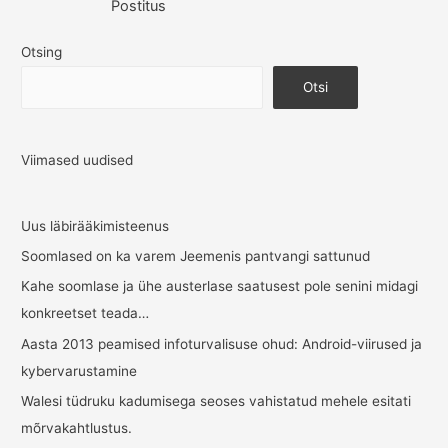
Postitus
Otsing
Otsi
Viimased uudised
Uus läbirääkimisteenus
Soomlased on ka varem Jeemenis pantvangi sattunud
Kahe soomlase ja ühe austerlase saatusest pole senini midagi
konkreetset teada…
Aasta 2013 peamised infoturvalisuse ohud: Android-viirused ja
kybervarustamine
Walesi tüdruku kadumisega seoses vahistatud mehele esitati
mõrvakahtlustus.