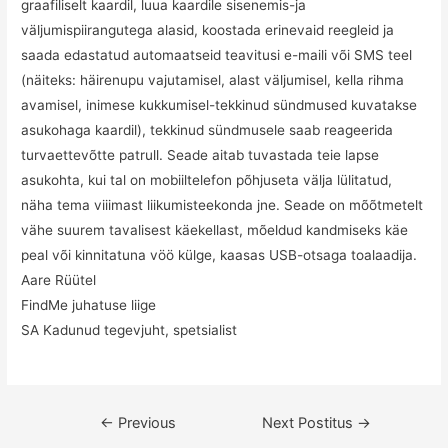
graafiliselt kaardil, luua kaardile sisenemis-ja
väljumispiirangutega alasid, koostada erinevaid reegleid ja
saada edastatud automaatseid teavitusi e-maili või SMS teel
(näiteks: häirenupu vajutamisel, alast väljumisel, kella rihma
avamisel, inimese kukkumisel-tekkinud sündmused kuvatakse
asukohaga kaardil), tekkinud sündmusele saab reageerida
turvaettevõtte patrull. Seade aitab tuvastada teie lapse
asukohta, kui tal on mobiiltelefon põhjuseta välja lülitatud,
näha tema viiimast liikumisteekonda jne. Seade on mõõtmetelt
vähe suurem tavalisest käekellast, mõeldud kandmiseks käe
peal või kinnitatuna vöö külge, kaasas USB-otsaga toalaadija.
Aare Rüütel
FindMe juhatuse liige
SA Kadunud tegevjuht, spetsialist
Navigeerimine
←
Previous
Next Postitus
→