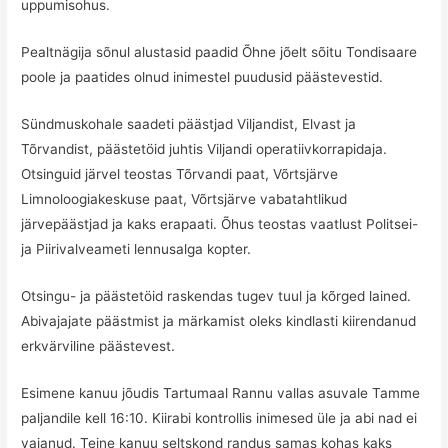
uppumisohus.
Pealtnägija sõnul alustasid paadid Õhne jõelt sõitu Tondisaare
poole ja paatides olnud inimestel puudusid päästevestid.
Sündmuskohale saadeti päästjad Viljandist, Elvast ja
Tõrvandist, päästetöid juhtis Viljandi operatiivkorrapidaja.
Otsinguid järvel teostas Tõrvandi paat, Võrtsjärve
Limnoloogiakeskuse paat, Võrtsjärve vabatahtlikud
järvepäästjad ja kaks erapaati. Õhus teostas vaatlust Politsei-
ja Piirivalveameti lennusalga kopter.
Otsingu- ja päästetöid raskendas tugev tuul ja kõrged lained.
Abivajajate päästmist ja märkamist oleks kindlasti kiirendanud
erkvärviline päästevest.
Esimene kanuu jõudis Tartumaal Rannu vallas asuvale Tamme
paljandile kell 16:10. Kiirabi kontrollis inimesed üle ja abi nad ei
vajanud. Teine kanuu seltskond randus samas kohas kaks