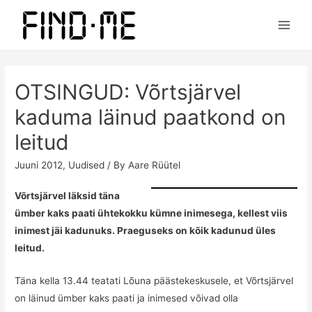
Main
Men
OTSINGUD: Võrtsjärvel
kaduma läinud paatkond on
leitud
Juuni 2012
,
Uudised
/ By
Aare Rüütel
Võrtsjärvel läksid täna
ümber kaks paati ühtekokku kümne inimesega, kellest viis
inimest jäi kadunuks. Praeguseks on kõik kadunud üles
leitud.
Täna kella 13.44 teatati Lõuna päästekeskusele, et Võrtsjärvel
on läinud ümber kaks paati ja inimesed võivad olla