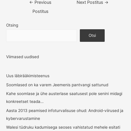
Navigeerimine
←
Previous
Next Postitus
→
Postitus
Otsing
Otsi
Viimased uudised
Uus läbirääkimisteenus
Soomlased on ka varem Jeemenis pantvangi sattunud
Kahe soomlase ja ühe austerlase saatusest pole senini midagi
konkreetset teada…
Aasta 2013 peamised infoturvalisuse ohud: Android-viirused ja
kybervarustamine
Walesi tüdruku kadumisega seoses vahistatud mehele esitati