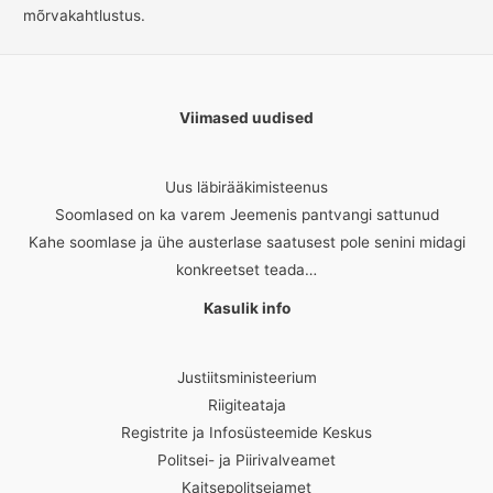
mõrvakahtlustus.
Viimased uudised
Uus läbirääkimisteenus
Soomlased on ka varem Jeemenis pantvangi sattunud
Kahe soomlase ja ühe austerlase saatusest pole senini midagi
konkreetset teada…
Kasulik info
Justiitsministeerium
Riigiteataja
Registrite ja Infosüsteemide Keskus
Politsei- ja Piirivalveamet
Kaitsepolitseiamet