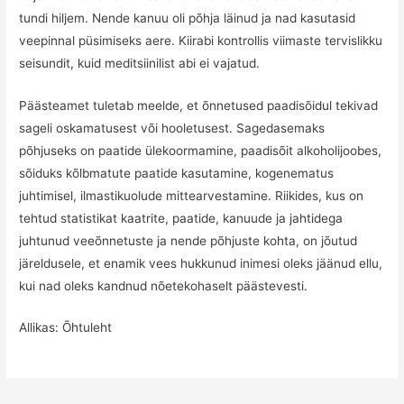
tundi hiljem. Nende kanuu oli põhja läinud ja nad kasutasid
veepinnal püsimiseks aere. Kiirabi kontrollis viimaste tervislikku
seisundit, kuid meditsiinilist abi ei vajatud.
Päästeamet tuletab meelde, et õnnetused paadisõidul tekivad
sageli oskamatusest või hooletusest. Sagedasemaks
põhjuseks on paatide ülekoormamine, paadisõit alkoholijoobes,
sõiduks kõlbmatute paatide kasutamine, kogenematus
juhtimisel, ilmastikuolude mittearvestamine. Riikides, kus on
tehtud statistikat kaatrite, paatide, kanuude ja jahtidega
juhtunud veeõnnetuste ja nende põhjuste kohta, on jõutud
järeldusele, et enamik vees hukkunud inimesi oleks jäänud ellu,
kui nad oleks kandnud nõetekohaselt päästevesti.
Allikas:
Õhtuleht